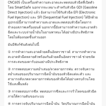
CNC605 เป็นเครื่องทำความสะอาดและทดสอบหัวฉีดที่เปิดตัว
โดย SmartSafe นอกจากจะเหมาะสำหรับหัวฉีด GDI (Gasoline
Direct Injection) แล้ว ยังสามารถใช้กับหัวฉีด EFI (Electronic
Fuel Injection) และ SFI (Sequential Fuel Injection) ได้อีกด้วย
อุปกรณ์นี้สามารถทำความสะอาดและทดสอบหัวฉีดโดยการ
จำลองสภาพเครื่องยนต์ นอกจากนี้ยังสามารถทำความสะอาดหัว
ฉีดและระบบจ่ายน้ำมันในยานพาหนะได้อย่างมีประสิทธิภาพ
โดยไม่ต้องถอดชิ้นส่วนออก
มันมีฟังก์ชันดังต่อไปนี้:
① การทำความสะอาดด้วยคลื่นอัลตราซาวด์: สามารถทำความ
สะอาดหัวฉีดหลายตัวพร้อมกันด้วยคลื่นอัลตราซาวด์ ช่วยขจัด
การสะสมของคาร์บอนอย่างมีประสิทธิภาพ
② การทดสอบความสม่ำเสมอ/ลวดลายการพ่น: ตรวจจับความ
สม่ำเสมอของปริมาณการฉีดน้ำมันของหัวฉีดแต่ละตัว และ
สามารถสังเกตลวดลายการพ่นของหัวฉีดได้อย่างครบถ้วนโดย
ใช้แสงพื้นหลัง
③ การทดสอบการซีล: ทดสอบการซีลและการรั่วไหลของหัวฉีด
ภายใต้ความดันของระบบ
④ การตรวจจับปริมาณการฉีดน้ำมัน: วัดปริมาณการฉีดน้ำมัน