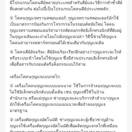
มีโปรแกรมโคลนคีย์หลายประเภทสำหรับคีย์และวิธีการทำซ้ำคีย์
ที่แตกต่างกัน ต่อไปนี้เป็นโปรแกรมโคลนคีย์ประเภทหลัก:
① โคลนกุญแจทรานสพอนเดอร์: กุญแจทรานสพอนเดอร์มักใช้
เป็นมาตรการป้องกันการโจรกรรมในรถยนต์สมัยใหม่ โคลน
กุญแจทรานสพอนเดอร์สามารถคัดลอกรหัสอิเล็กทรอนิกส์ที่ฝังอยู่
ในกุญแจเดิมและถ่ายโอนไปยังกุญแจเปล่า วิธีนี้ช่วยให้กุญแจ
โคลนสามารถสตาร์ทรถยนต์ได้เช่นเดียวกับกุญแจเดิม
② โคลนคีย์อัจฉริยะ: คีย์อัจฉริยะเรียกอีกอย่างว่ากุญแจระยะใกล้
หรือระบบเข้าโดยไม่ใช้กุญแจ ซึ่งมีส่วนประกอบอิเล็กทรอนิกส์
เพื่อสื่อสารกับรถยนต์หรือล็อกรถแบบไร้สาย
เครื่องโคลนกุญแจแบบกลไก:
① เครื่องโคลนกุญแจแบบแมนนวล: ใช้ในการจำลองกุญแจแบบ
ไม่ใช้อิเล็กทรอนิกส์แบบดั้งเดิม เช่น กุญแจที่ใช้ในบ้าน
สำนักงาน หรือแม่กุญแจ ช่างกุญแจและบริการทำสำเนากุญแจ
มักใช้เครื่องโคลนกุญแจแบบแมนนวลเพื่อจำลองกุญแจ
มาตรฐาน
② เครื่องตัดกุญแจอัตโนมัติ: ช่างกุญแจและผู้เชี่ยวชาญด้าน
กุญแจใช้เครื่องตัดกุญแจอัตโนมัติเพื่อผลิตกุญแจกลไกที่เหมือน