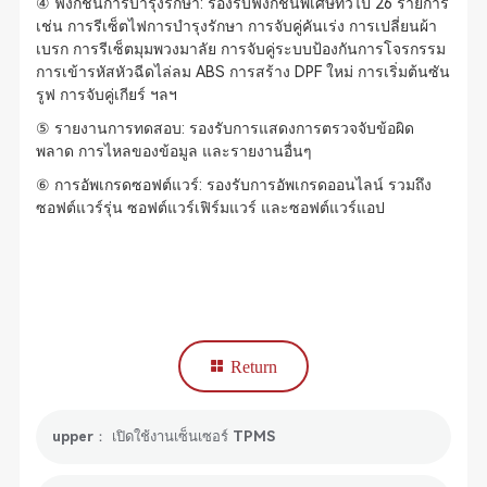
④ ฟังก์ชันการบำรุงรักษา: รองรับฟังก์ชันพิเศษทั่วไป 26 รายการ
เช่น การรีเซ็ตไฟการบำรุงรักษา การจับคู่คันเร่ง การเปลี่ยนผ้า
เบรก การรีเซ็ตมุมพวงมาลัย การจับคู่ระบบป้องกันการโจรกรรม
การเข้ารหัสหัวฉีดไล่ลม ABS การสร้าง DPF ใหม่ การเริ่มต้นซัน
รูฟ การจับคู่เกียร์ ฯลฯ
⑤ รายงานการทดสอบ: รองรับการแสดงการตรวจจับข้อผิด
พลาด การไหลของข้อมูล และรายงานอื่นๆ
⑥ การอัพเกรดซอฟต์แวร์: รองรับการอัพเกรดออนไลน์ รวมถึง
ซอฟต์แวร์รุ่น ซอฟต์แวร์เฟิร์มแวร์ และซอฟต์แวร์แอป
Return
upper： เปิดใช้งานเซ็นเซอร์ TPMS