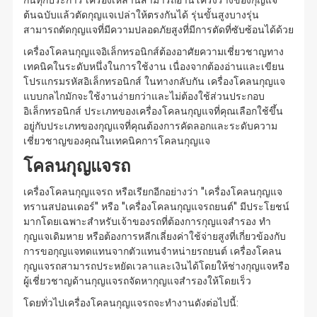
กันทุกประการ เครื่องเหล่านี้สามารถอ่านโครงร่างของกุญแจ
ต้นฉบับแล้วตัดกุญแจเปล่าให้ตรงกันได้ รุ่นขั้นสูงบางรุ่น
สามารถตัดกุญแจที่มีความปลอดภัยสูงที่มีการตัดที่ซับซ้อนได้ด้วย
เครื่องโคลนกุญแจอิเล็กทรอนิกส์ต้องอาศัยความเชี่ยวชาญทาง
เทคนิคในระดับหนึ่งในการใช้งาน เนื่องจากต้องอ่านและเขียน
โปรแกรมรหัสอิเล็กทรอนิกส์ ในทางกลับกัน เครื่องโคลนกุญแจ
แบบกลไกมักจะใช้งานง่ายกว่าและไม่ต้องใช้ส่วนประกอบ
อิเล็กทรอนิกส์ ประเภทของเครื่องโคลนกุญแจที่คุณเลือกใช้ขึ้น
อยู่กับประเภทของกุญแจที่คุณต้องการคัดลอกและระดับความ
เชี่ยวชาญของคุณในเทคนิคการโคลนกุญแจ
โคลนกุญแจรถ
เครื่องโคลนกุญแจรถ หรือเรียกอีกอย่างว่า "เครื่องโคลนกุญแจ
ทรานสปอนเดอร์" หรือ "เครื่องโคลนกุญแจรถยนต์" มีประโยชน์
มากโดยเฉพาะสำหรับเจ้าของรถที่ต้องการกุญแจสำรอง ทำ
กุญแจเดิมหาย หรือต้องการหลีกเลี่ยงค่าใช้จ่ายสูงที่เกี่ยวข้องกับ
การขอกุญแจทดแทนจากตัวแทนจำหน่ายรถยนต์ เครื่องโคลน
กุญแจรถสามารถประหยัดเวลาและเงินได้โดยให้ช่างกุญแจหรือ
ผู้เชี่ยวชาญด้านกุญแจรถจัดหากุญแจสำรองให้โดยเร็ว
โดยทั่วไปเครื่องโคลนกุญแจรถจะทำงานดังต่อไปนี้: