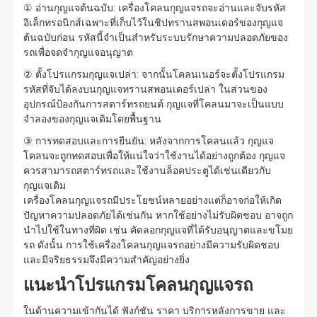
① อ่านกุญแจต้นฉบับ: เครื่องโคลนกุญแจรถจะอ่านและจับรหัส
อิเล็กทรอนิกส์เฉพาะที่เก็บไว้ในชิปทรานสพอนเดอร์ของกุญแจ
ต้นฉบับก่อน รหัสนี้จำเป็นสำหรับระบบรักษาความปลอดภัยของ
รถเพื่อจดจำกุญแจอนุญาต
② ตั้งโปรแกรมกุญแจเปล่า: จากนั้นโคลนเนอร์จะตั้งโปรแกรม
รหัสที่จับได้ลงบนกุญแจทรานสพอนเดอร์เปล่า ในส่วนของ
อุปกรณ์ป้องกันการสตาร์ทรถยนต์ กุญแจที่โคลนมาจะเป็นแบบ
จำลองของกุญแจเดิมโดยพื้นฐาน
③ การทดสอบและการยืนยัน: หลังจากการโคลนแล้ว กุญแจ
โคลนจะถูกทดสอบเพื่อให้แน่ใจว่าใช้งานได้อย่างถูกต้อง กุญแจ
ควรสามารถสตาร์ทรถและใช้งานล็อคประตูได้เช่นเดียวกับ
กุญแจเดิม
เครื่องโคลนกุญแจรถมีประโยชน์หลายอย่างแต่ก็อาจก่อให้เกิด
ปัญหาความปลอดภัยได้เช่นกัน หากใช้อย่างไม่รับผิดชอบ อาจถูก
นำไปใช้ในทางที่ผิด เช่น คัดลอกกุญแจที่ได้รับอนุญาตและขโมย
รถ ดังนั้น การใช้เครื่องโคลนกุญแจรถอย่างมีความรับผิดชอบ
และมีจริยธรรมจึงมีความสำคัญอย่างยิ่ง
แนะนำโปรแกรมโคลนกุญแจรถ
ในด้านความเข้ากันได้ ฟังก์ชัน ราคา บริการหลังการขาย และ