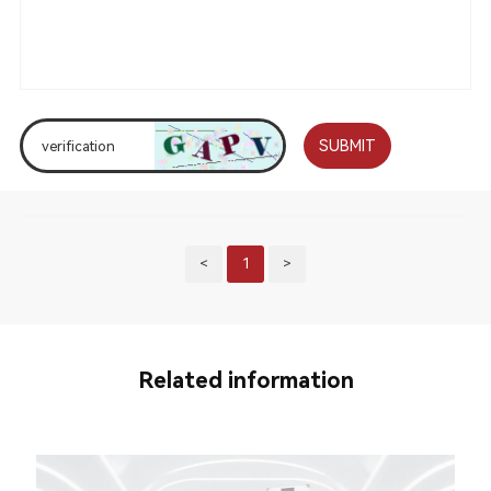
SUBMIT
<
1
>
Related information