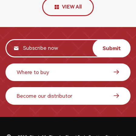
VIEW All
Submit
Where to buy
Become our distributor