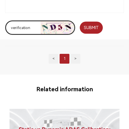
SUBMIT
<
1
>
Related information