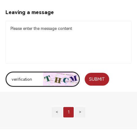
Leaving a message
SUBMIT
<
1
>