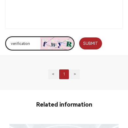
SUBMIT
<
1
>
Related information