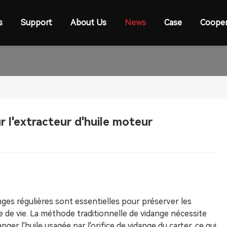
s
Support
About Us
News
Case
Cooper
r l'extracteur d'huile moteur
ges régulières sont essentielles pour préserver les
de vie. La méthode traditionnelle de vidange nécessite
ger l'huile usagée par l'orifice de vidange du carter, ce qui