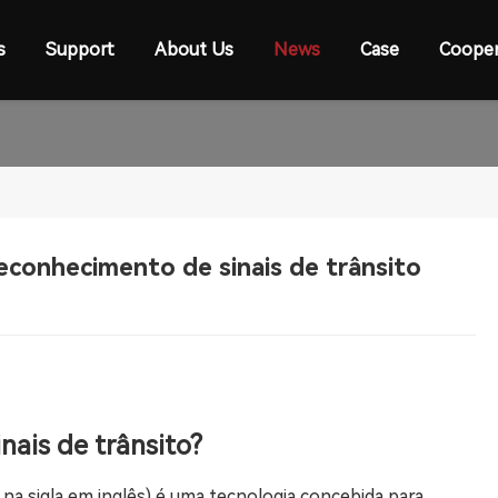
s
Support
About Us
News
Case
Cooper
reconhecimento de sinais de trânsito
nais de trânsito?
na sigla em inglês) é uma tecnologia concebida para