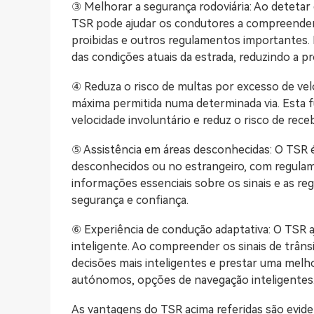
③ Melhorar a segurança rodoviária: Ao detetar
TSR pode ajudar os condutores a compreender os
proibidas e outros regulamentos importantes.
das condições atuais da estrada, reduzindo a pr
④ Reduza o risco de multas por excesso de ve
máxima permitida numa determinada via. Esta f
velocidade involuntário e reduz o risco de rec
⑤ Assistência em áreas desconhecidas: O TSR é
desconhecidos ou no estrangeiro, com regulam
informações essenciais sobre os sinais e as re
segurança e confiança.
⑥ Experiência de condução adaptativa: O TSR a
inteligente. Ao compreender os sinais de trân
decisões mais inteligentes e prestar uma melho
autónomos, opções de navegação inteligentes
As vantagens do TSR acima referidas são evid