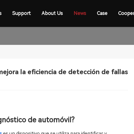
s
Support
About Us
News
Case
Cooper
ora la eficiencia de detección de fallas
gnóstico de automóvil?
s
es un dispositivo que se utiliza para identificar y