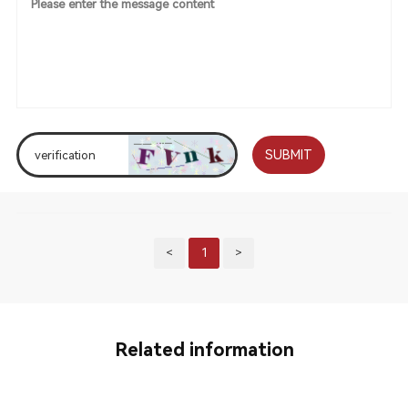
SUBMIT
<
1
>
Related information