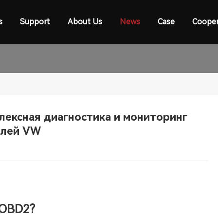
s
Support
About Us
News
Case
Cooper
лексная диагностика и мониторинг
илей VW
 OBD2?