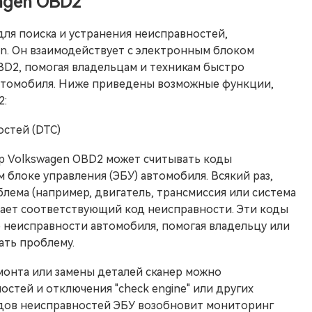
agen OBD2
для поиска и устранения неисправностей,
n. Он взаимодействует с электронным блоком
BD2, помогая владельцам и техникам быстро
автомобиля. Ниже приведены возможные функции,
2:
остей (DTC)
ер Volkswagen OBD2 может считывать коды
 блоке управления (ЭБУ) автомобиля. Всякий раз,
блема (например, двигатель, трансмиссия или система
сывает соответствующий код неисправности. Эти коды
неисправности автомобиля, помогая владельцу или
ать проблему.
монта или замены деталей сканер можно
остей и отключения "check engine" или других
дов неисправностей ЭБУ возобновит мониторинг